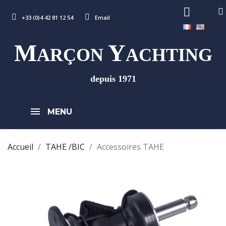
+33 (0)4 42 81 12 54
Email
M
Y
ARÇON
ACHTING
depuis 1971
MENU
Accueil
TAHE /BIC
Accessoires TAHE