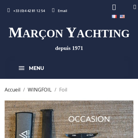
+33 (0)4 42 81 12 54
Email
M
Y
ARÇON
ACHTING
depuis 1971
MENU
Accueil
WINGFOIL
Foil