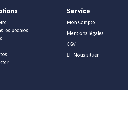
ations
Service
ire
Mon Compte
ns les pédalos
Mentions légales
s
CGV
otos
Nous situer
cter
e