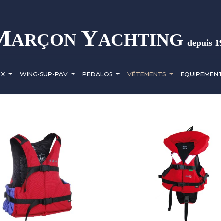
M
Y
ARÇON
ACHTING
depuis 1
UX
WING-SUP-PAV
PEDALOS
VÊTEMENTS
EQUIPEMEN
QUICK VIEW
QUICK VIEW