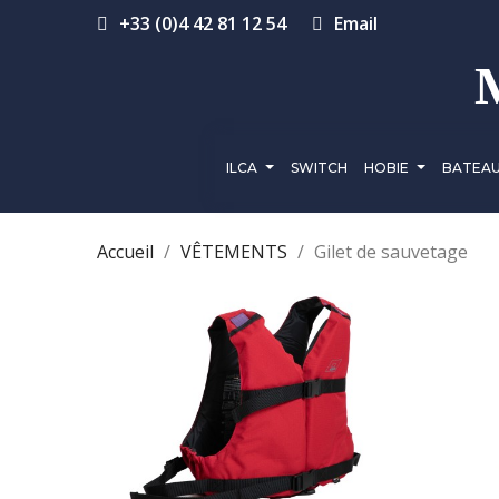
+33 (0)4 42 81 12 54
Email
ILCA
SWITCH
HOBIE
BATEA
Accueil
VÊTEMENTS
Gilet de sauvetage
QUICK VIEW