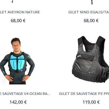
ILET AVEYRON NATURE
GILET NINO EGALIS/T
68,00 €
68,00 €
Customize
Ajouter au panier
QUICK VIEW
QUICK VIEW
GILET DE SAUVETAGE V4 OCEAN RACING PFD
GILET DE SAUVETAGE P3 PFD
142,00 €
119,00 €
Customize
Customize