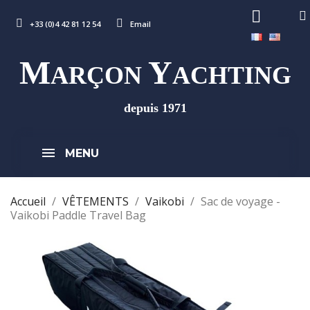
+33 (0)4 42 81 12 54
Email
M
Y
ARÇON
ACHTING
depuis 1971
MENU
Accueil
VÊTEMENTS
Vaikobi
Sac de voyage -
Vaikobi Paddle Travel Bag