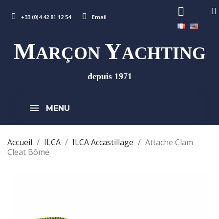
+33 (0)4 42 81 12 54
Email
M
Y
ARÇON
ACHTING
depuis 1971
MENU
Accueil
ILCA
ILCA Accastillage
Attache Clam
Cleat Bôme