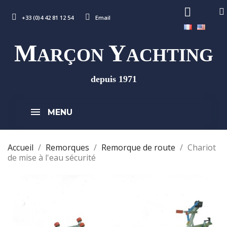
+33 (0)4 42 81 12 54
Email
M
Y
ARÇON
ACHTING
depuis 1971
MENU
Accueil
Remorques
Remorque de route
Chariot
de mise à l'eau sécurité