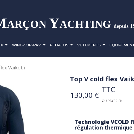
M
Y
ARÇON
ACHTING
depuis 1
UX
WING-SUP-PAV
PEDALOS
VÊTEMENTS
EQUIPEMEN
flex Vaikobi
Top V cold flex Vai
TTC
130,00 €
OU PAYER EN
Technologie VCOLD F
régulation thermique