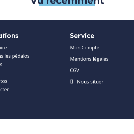
Vu récemment
ations
Service
ire
Mon Compte
ns les pédalos
Mentions légales
s
CGV
otos
Nous situer
cter
e