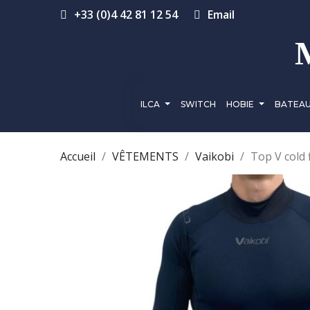
+33 (0)4 42 81 12 54
Email
ILCA
SWITCH
HOBIE
BATEA
Accueil
VÊTEMENTS
Vaikobi
Top V cold 