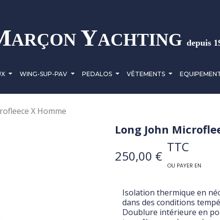
M
Y
ARÇON
ACHTING
depuis 1
UX
WING-SUP-PAV
PEDALOS
VÊTEMENTS
EQUIPEMEN
crofleece X Homme
Long John Microfl
TTC
250,00 €
OU PAYER EN
Isolation thermique en né
dans des conditions tempér
Doublure intérieure en pol