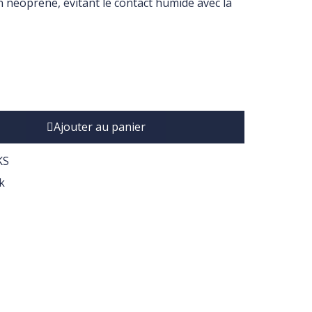
n néoprène, évitant le contact humide avec la
Ajouter au panier
KS
k