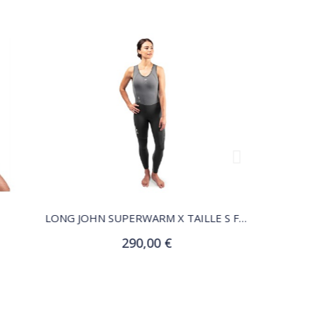
QUICK VIEW
LONG JOHN SUPERWARM X TAILLE S FEMME
LONG JOHN
290,00 €
Ajouter au panier