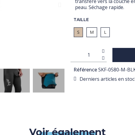
transfère vers la couche e
peau. Séchage rapide.
TAILLE
S
M
L
Référence
SKF-0580-M-BL
Derniers articles en stoc
Voir également