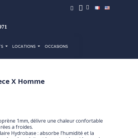
971
TS
LOCATIONS
OCCASIONS
eece X Homme
oprène 1mm, délivre une chaleur confortable
ées a froides.
aire Hydrobase : absorbe l’humidité et la