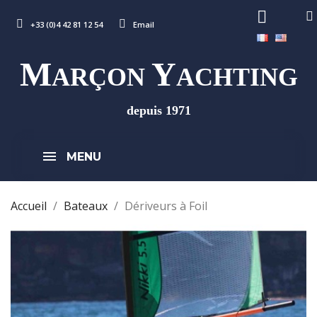
+33 (0)4 42 81 12 54
Email
M
Y
ARÇON
ACHTING
depuis 1971
MENU
Accueil
Bateaux
Dériveurs à Foil