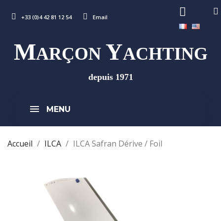
+33 (0)4 42 81 12 54
Email
M
Y
ARÇON
ACHTING
depuis 1971
MENU
Accueil
ILCA
ILCA Safran Dérive / Foil