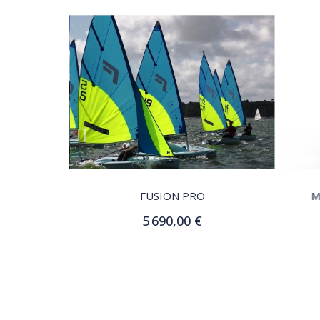
QUICK VIEW
S
FUSION PRO
M
5 690,00 €
r
Ajouter au panier