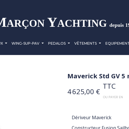
M
Y
ARÇON
ACHTING
depuis 1
UX
WING-SUP-PAV
PEDALOS
VÊTEMENTS
EQUIPEMEN
Maverick Std GV 5
TTC
4 625,00 €
OU PAYER EN
Dériveur Maverick
Constructeur Fusion Sailb