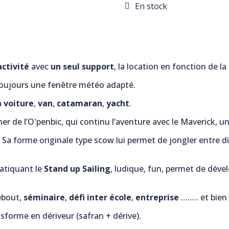
En stock
activité
avec
un seul support
, la location en fonction de 
toujours une fenêtre météo adapté.
a
voiture
,
van
,
catamaran
,
yacht
.
er de l’O'penbic, qui continu l’aventure avec le Maverick, une
. Sa forme originale type scow lui permet de jongler entre di
ratiquant le
Stand up Sailing
, ludique, fun, permet de déve
bout,
séminaire
,
défi inter école
,
entreprise
…….. et bien
nsforme en dériveur (safran + dérive).