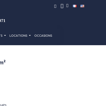
971
TS
LOCATIONS
OCCASIONS
 m²
oats