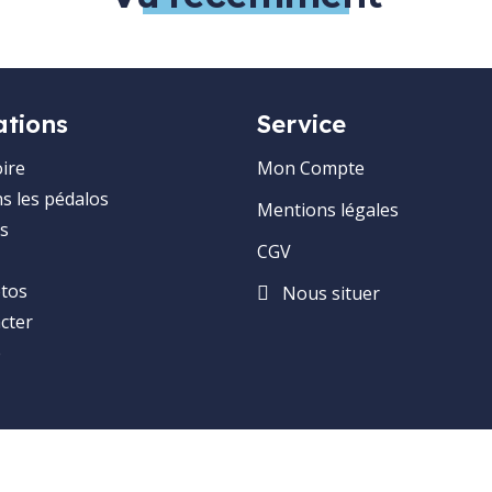
ations
Service
ire
Mon Compte
ns les pédalos
Mentions légales
s
CGV
otos
Nous situer
cter
e