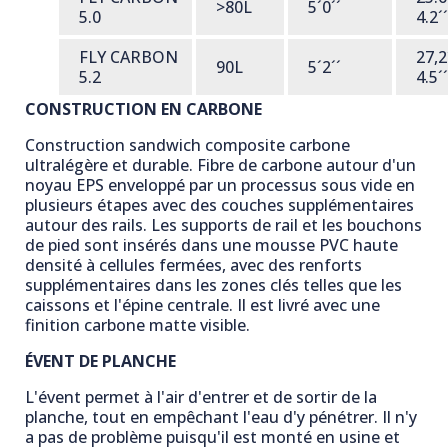
>80L
5´0´´
5.0
4.2´´
FLY CARBON
27,2
90L
5´2´´
5.2
4.5´
CONSTRUCTION EN CARBONE
Construction sandwich composite carbone
ultralégère et durable. Fibre de carbone autour d'un
noyau EPS enveloppé par un processus sous vide en
plusieurs étapes avec des couches supplémentaires
autour des rails. Les supports de rail et les bouchons
de pied sont insérés dans une mousse PVC haute
densité à cellules fermées, avec des renforts
supplémentaires dans les zones clés telles que les
caissons et l'épine centrale. Il est livré avec une
finition carbone matte visible.
ÉVENT DE PLANCHE
L'évent permet à l'air d'entrer et de sortir de la
planche, tout en empêchant l'eau d'y pénétrer. Il n'y
a pas de problème puisqu'il est monté en usine et