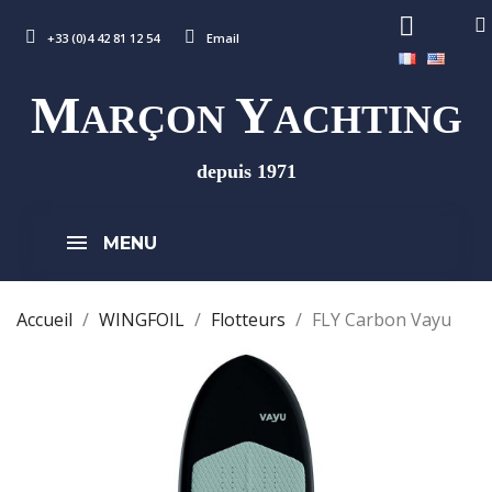
+33 (0)4 42 81 12 54
Email
M
Y
ARÇON
ACHTING
depuis 1971
MENU
Accueil
WINGFOIL
Flotteurs
FLY Carbon Vayu