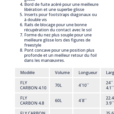
Bord de fuite acéré pour une meilleure
libération et une superbe glisse
Inserts pour footstraps diagonaux ou
à double vis
Rails de blocage pour une bonne
récupération du contact avec le sol
Forme du nez plus souple pour une
meilleure glisse lors des figures de
freestyle
Pont concave pour une position plus
profonde et un meilleur retour du foil
dans les manœuvres.
Modèle
Volume
Longueur
Lar
FLY
24´´
70L
4´10´´
CARBON 4.10
4.1´´
FLY
22.4
60L
4´8´´
CARBON 4.8
3.9´´
FLY CARBON
25.6