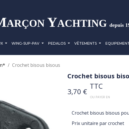
M
Y
ARÇON
ACHTING
depuis 1
UX
WING-SUP-PAV
PEDALOS
VÊTEMENTS
EQUIPEMEN
on*
Crochet bisous bisous
Crochet bisous bis
TTC
3,70 €
OU PAYER EN
Crochet bisous bisous p
Prix unitaire par crochet