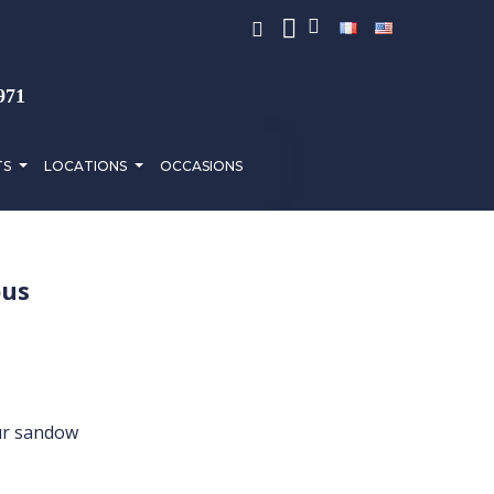
971
TS
LOCATIONS
OCCASIONS
ous
our sandow