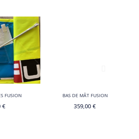
QUICK VIEW
N
BAS DE MÂT FUSION
HAU
359,00 €
Ajouter au panier
Aj