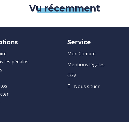
Vu récemment
ations
Service
ire
Mon Compte
ns les pédalos
Mentions légales
s
CGV
otos
Nous situer
cter
e