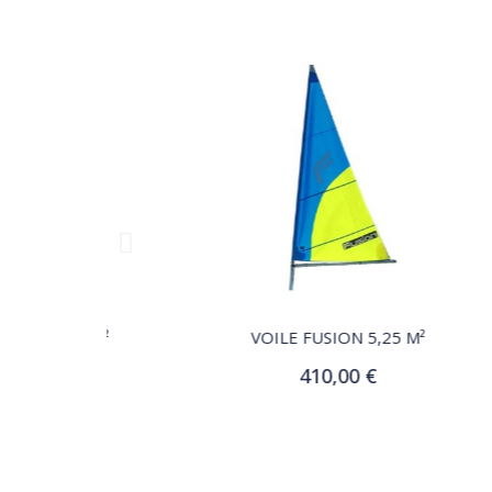
QUICK VIEW
45 M²
VOILE FUSION 5,25 M²
410,00 €
r
Ajouter au panier