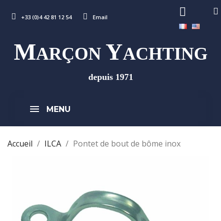
+33 (0)4 42 81 12 54
Email
M
Y
ARÇON
ACHTING
depuis 1971
MENU
Accueil
ILCA
Pontet de bout de bôme inox