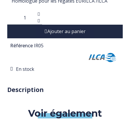
Homologué pour les régates EURILCA /ILCA
Ajouter au panier
Référence
IR05
En stock
Description
Voir également