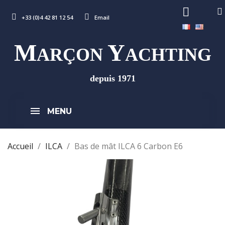
+33 (0)4 42 81 12 54
Email
M
Y
ARÇON
ACHTING
depuis 1971
MENU
Accueil
ILCA
Bas de mât ILCA 6 Carbon E6