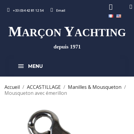
+33 (0)4 42 81 12 54
Email
M
Y
ARÇON
ACHTING
depuis 1971
MENU
Accueil
ACCASTILLAGE
Manilles & Mousqueton
Mousqueton avec émerillon