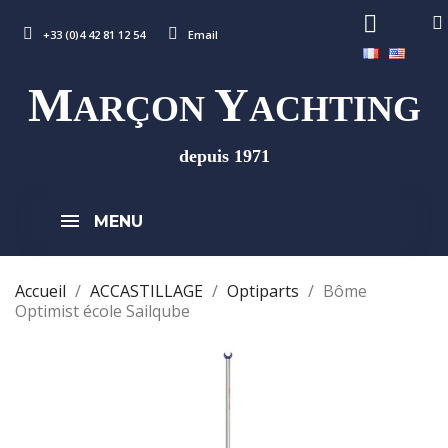
+33 (0)4 42 81 12 54
Email
M
Y
ARÇON
ACHTING
depuis 1971
MENU
Accueil
ACCASTILLAGE
Optiparts
Bôme
Optimist école Sailqube