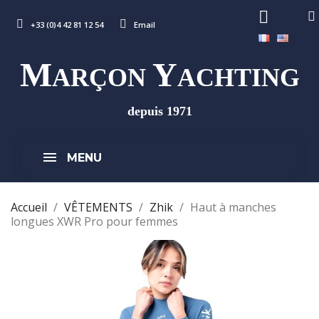
+33 (0)4 42 81 12 54
Email
M
Y
ARÇON
ACHTING
depuis 1971
MENU
Accueil
VÊTEMENTS
Zhik
Haut à manches
longues XWR Pro pour femmes