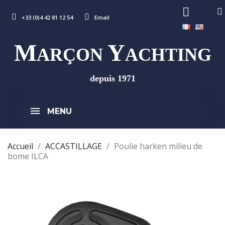
+33 (0)4 42 81 12 54
Email
M
Y
ARÇON
ACHTING
depuis 1971
MENU
Accueil
ACCASTILLAGE
Poulie harken milieu de
bome ILCA