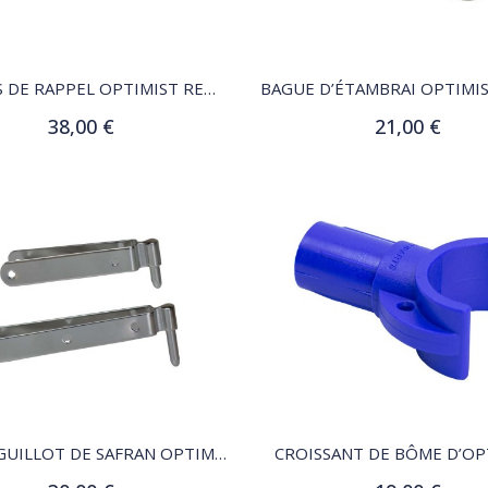
QUICK VIEW
QUICK VIEW
SANGLES DE RAPPEL OPTIMIST REMBOURÉES OPTIPARTS
38,00 €
21,00 €
Ajouter au panier
Ajouter au panier
QUICK VIEW
QUICK VIEW
JEU D'AIGUILLOT DE SAFRAN OPTIMIST
CROISSANT DE BÔME D’OP