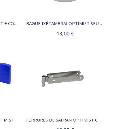
QUICK VIEW
BAGUE D’ÉTAMBRAI OPTIMIST + COLLIER FRICTION
BAGUE D’ÉTAMBRAI OPTIMIST SEULE SANS COLLIER POUR EX1210 OPTIPARTS
13,00 €
Ajouter au panier
QUICK VIEW
TIMIST
FERRURES DE SAFRAN OPTIMIST COURTE OPTIPARTS