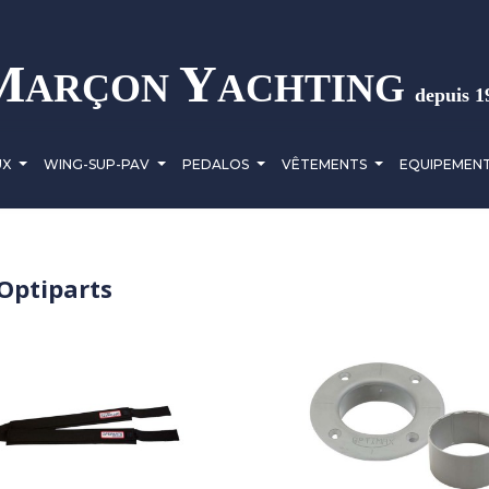
M
Y
ARÇON
ACHTING
depuis 1
UX
WING-SUP-PAV
PEDALOS
VÊTEMENTS
EQUIPEMEN
 Optiparts