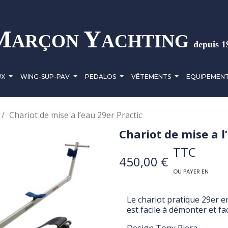
M
Y
ARÇON
ACHTING
depuis 1
UX
WING-SUP-PAV
PEDALOS
VÊTEMENTS
EQUIPEMEN
Chariot de mise a l’eau 29er Practic
Chariot de mise a l
TTC
450,00 €
OU PAYER EN
Le chariot pratique 29er e
est facile à démonter et fac