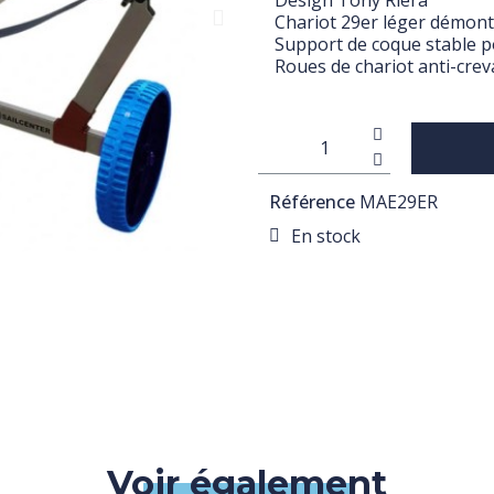
Design Tony Riera
Chariot 29er léger démon
Support de coque stable p
Roues de chariot anti-cre
Référence
MAE29ER
En stock
Voir également