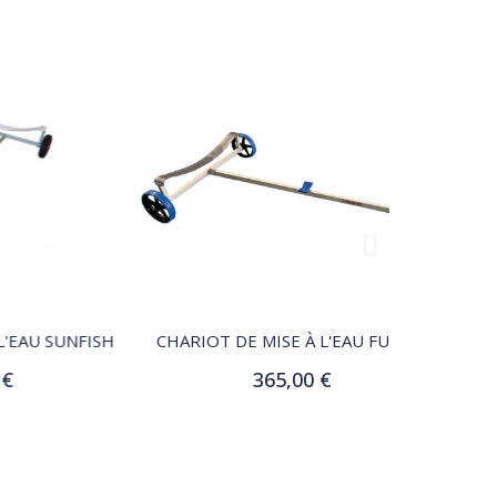
QUICK VIEW
UNFISH
CHARIOT DE MISE À L'EAU FUSION
CHARIOT DE
365,00 €
Customize
Aj