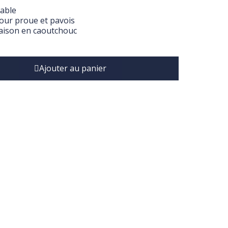
table
our proue et pavois
vaison en caoutchouc
Ajouter au panier