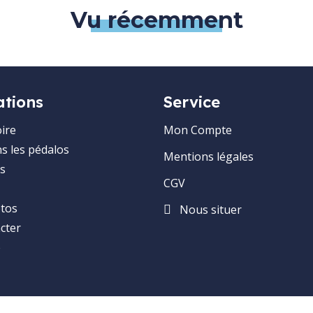
Vu récemment
ations
Service
ire
Mon Compte
ns les pédalos
Mentions légales
s
CGV
otos
Nous situer
cter
e