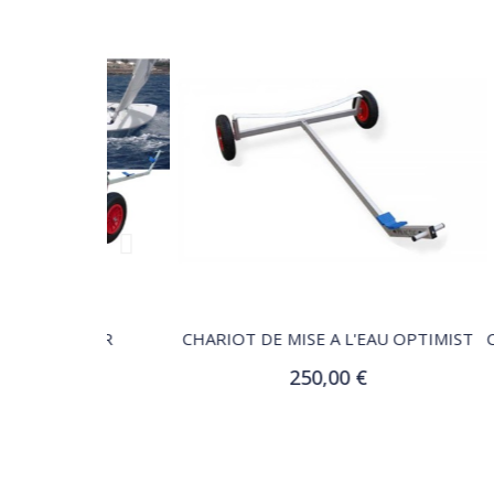
QUICK VIEW
/ LASER
CHARIOT DE MISE A L'EAU OPTIMIST
250,00 €
r
Ajouter au panier