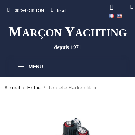
+33 (0)4 42 81 12 54
Email
M
Y
ARÇON
ACHTING
depuis 1971
MENU
Accueil
Hobie
Tourelle Harken filoir