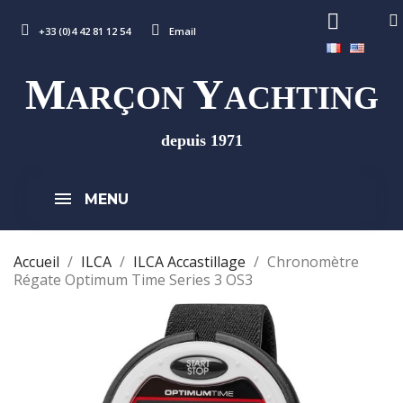
+33 (0)4 42 81 12 54
Email
M
Y
ARÇON
ACHTING
depuis 1971
MENU
Accueil
ILCA
ILCA Accastillage
Chronomètre
Régate Optimum Time Series 3 OS3