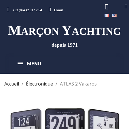
+33 (0)4 42 81 12 54
Email
M
Y
ARÇON
ACHTING
depuis 1971
MENU
Accueil
Électronique
ATLAS 2 Vakaros