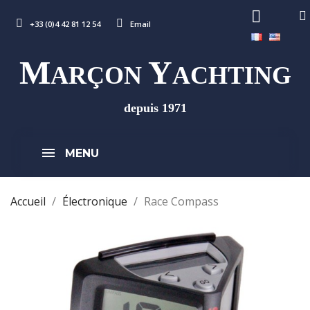
+33 (0)4 42 81 12 54
Email
M
Y
ARÇON
ACHTING
depuis 1971
MENU
Accueil
Électronique
Race Compass