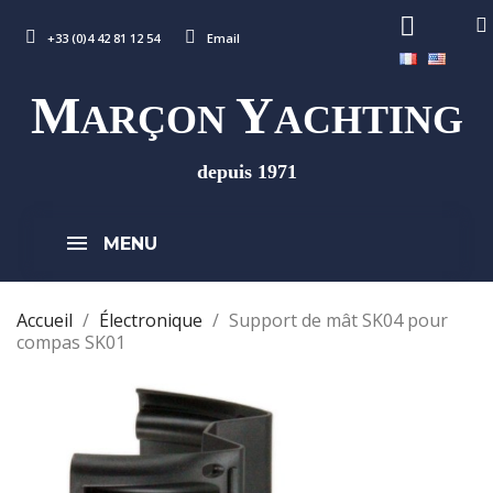
+33 (0)4 42 81 12 54
Email
M
Y
ARÇON
ACHTING
depuis 1971
MENU
Accueil
Électronique
Support de mât SK04 pour
compas SK01