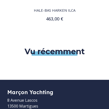
HALE-BAS HARKEN ILCA
P
463,00 €
Ajouter au panier
Vu récemment
Marçon Yachting
8 Avenue Lascos
13500 Martigues