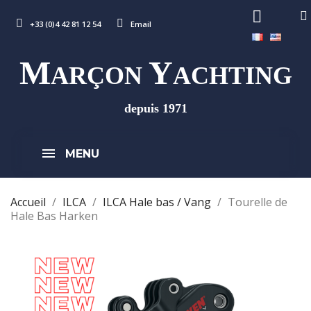
+33 (0)4 42 81 12 54
Email
M
Y
ARÇON
ACHTING
depuis 1971
MENU
Accueil
ILCA
ILCA Hale bas / Vang
Tourelle de
Hale Bas Harken