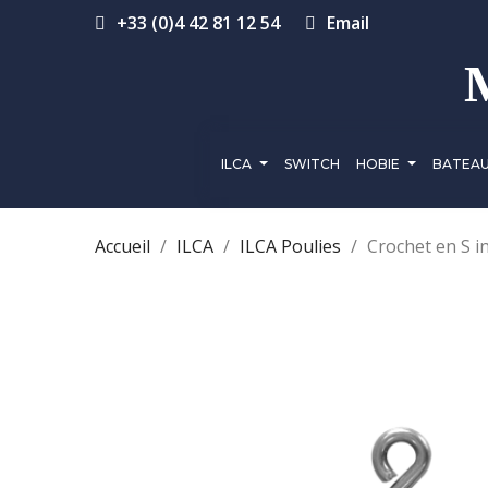
+33 (0)4 42 81 12 54
Email
ILCA
SWITCH
HOBIE
BATEA
Accueil
ILCA
ILCA Poulies
Crochet en S i