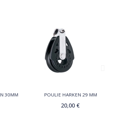
QUICK VIEW
 30MM
POULIE HARKEN 29 MM
POULIE
20,00 €
Ajouter au panier
Aj