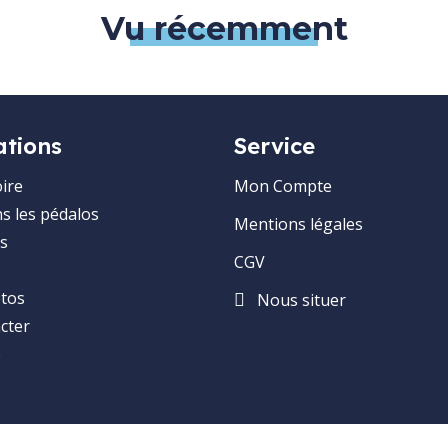
Vu récemment
ations
Service
ire
Mon Compte
ns les pédalos
Mentions légales
s
CGV
otos
Nous situer
cter
e