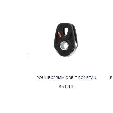
QUICK VIEW
 RONSTAN
POULIE S25MM ORBIT RONSTAN
POU
85,00 €
r
Ajouter au panier