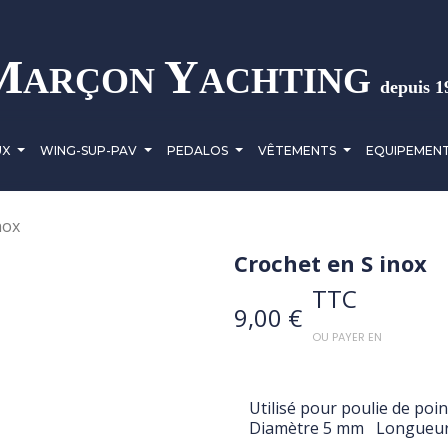
M
Y
ARÇON
ACHTING
depuis 1
UX
WING-SUP-PAV
PEDALOS
VÊTEMENTS
EQUIPEMEN
nox
Crochet en S inox
TTC
9,00 €
OU PAYER EN
Utilisé pour poulie de poi
Diamètre 5 mm Longueu