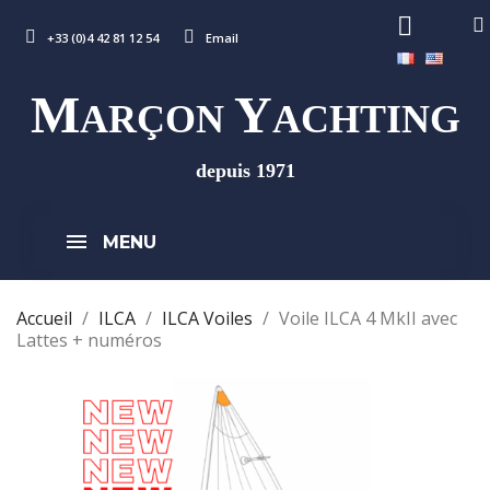
+33 (0)4 42 81 12 54
Email
M
Y
ARÇON
ACHTING
depuis 1971
MENU
Accueil
ILCA
ILCA Voiles
Voile ILCA 4 MkII avec
Lattes + numéros