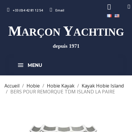
+33 (0)4 42 81 12 54
Email
M
Y
ARÇON
ACHTING
depuis 1971
MENU
Accueil
Hobie
Hobie Kayak
Kayak Hobie Island
BERS POUR REMORQUE TDM ISLAND LA PAIRE