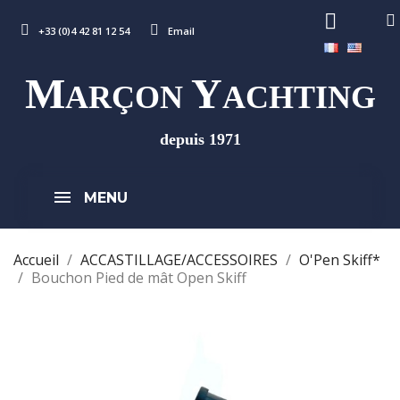
+33 (0)4 42 81 12 54
Email
M
Y
ARÇON
ACHTING
depuis 1971
MENU
Accueil
ACCASTILLAGE/ACCESSOIRES
O'Pen Skiff*
Bouchon Pied de mât Open Skiff