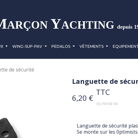
M
Y
ARÇON
ACHTING
depuis 1
UX
WING-SUP-PAV
PEDALOS
VÊTEMENTS
EQUIPEMEN
tte de sécurité
Languette de sécur
TTC
6,20 €
OU PAYER EN
Languette de sécurité pla
Se monte sur les 0ptimists