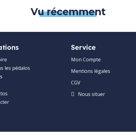
Vu récemment
ations
Service
ire
Mon Compte
ns les pédalos
Mentions légales
s
CGV
otos
Nous situer
cter
e