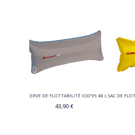
QUICK VIEW
 IOD’95 48 L
SAC DE FLOTTABILITÉ POUR OPTIMIST 48 LITRES – JAUNE
43,90 €
er
Ajouter au panier