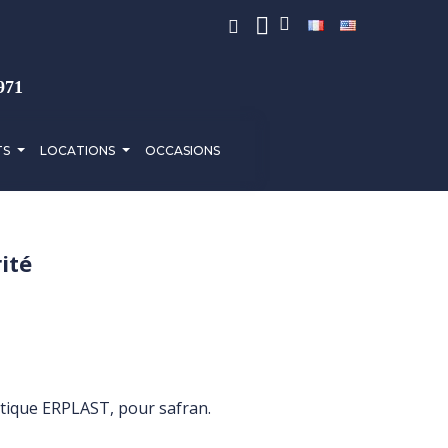
971
TS
LOCATIONS
OCCASIONS
ité
stique ERPLAST, pour safran.