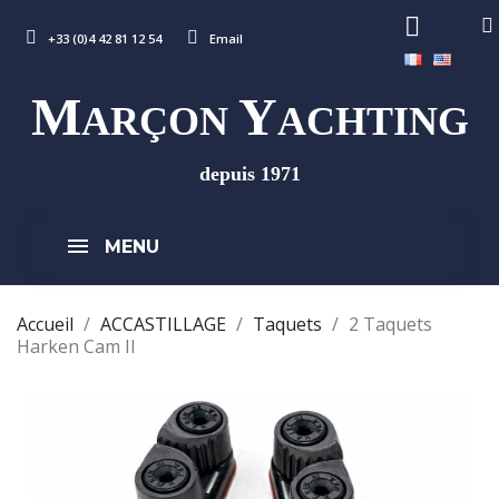
+33 (0)4 42 81 12 54
Email
M
Y
ARÇON
ACHTING
depuis 1971
MENU
Accueil
ACCASTILLAGE
Taquets
2 Taquets
Harken Cam II