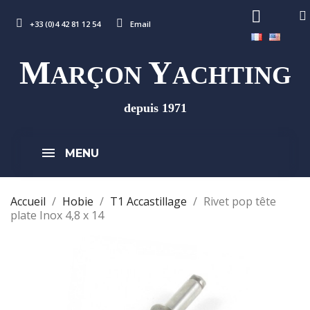
+33 (0)4 42 81 12 54
Email
M
Y
ARÇON
ACHTING
depuis 1971
MENU
Accueil
Hobie
T1 Accastillage
Rivet pop tête
plate Inox 4,8 x 14