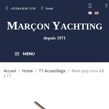
+33 (0)4 42 81 12 54
Email
M
Y
ARÇON
ACHTING
depuis 1971
MENU
Accueil
Hobie
T1 Accastillage
Rivet pop Inox 4,8
x 17