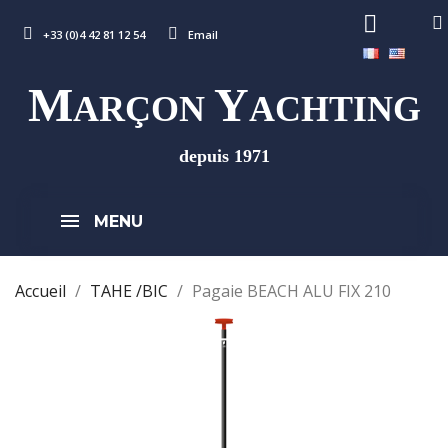
+33 (0)4 42 81 12 54
Email
M
Y
ARÇON
ACHTING
depuis 1971
MENU
Accueil
TAHE /BIC
Pagaie BEACH ALU FIX 210