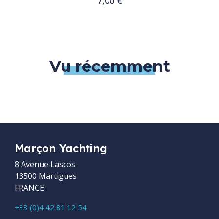
7,00 €
Customize
Vu récemment
Marçon Yachting
8 Avenue Lascos
13500 Martigues
FRANCE
+33 (0)4 42 81 12 54