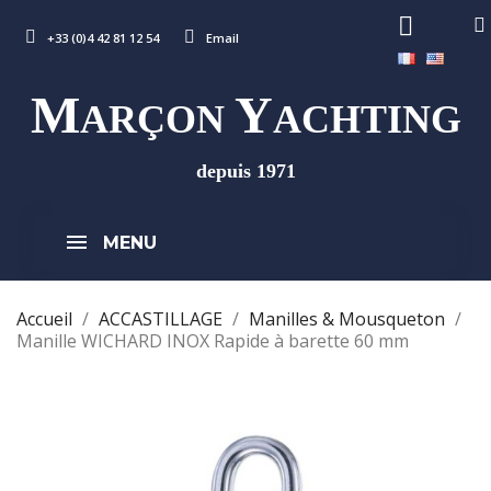
+33 (0)4 42 81 12 54
Email
M
Y
ARÇON
ACHTING
depuis 1971
MENU
Accueil
ACCASTILLAGE
Manilles & Mousqueton
Manille WICHARD INOX Rapide à barette 60 mm