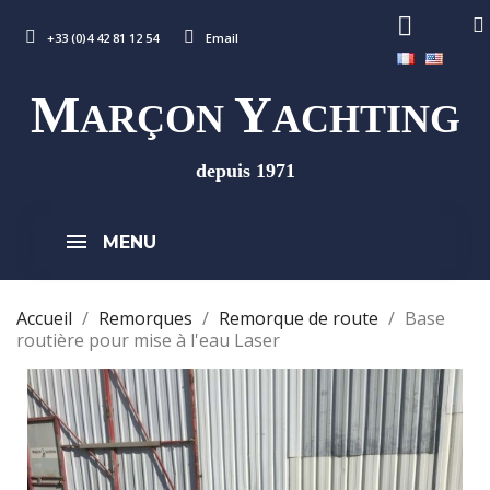
+33 (0)4 42 81 12 54
Email
M
Y
ARÇON
ACHTING
depuis 1971
MENU
Accueil
Remorques
Remorque de route
Base
routière pour mise à l'eau Laser