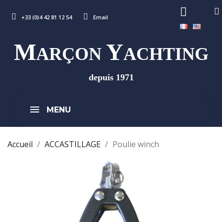
+33 (0)4 42 81 12 54
Email
M
Y
ARÇON
ACHTING
depuis 1971
MENU
Accueil
ACCASTILLAGE
Poulie winch